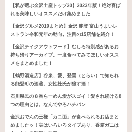
【私が選ぶ金沢土産トップ20】2023年版！絶対喜ば
れる美味しいオススメだけ集めました
【金沢グルメ2019まとめ】金沢 能登 富山うまいレ
ストラン令和元年の動向。注目の15店舗を紹介！
【金沢テイクアウトフード】むしろ特別感があるお
持ち帰りアーカイブ。一度食べてみてほしいオスス
メをまとめました！
【鶴野酒造店】谷泉、愛、登雷（とらい）で知られ
る能登町の酒蔵。女性杜氏が醸す酒！
石川県民の８番らーめん愛がスゴイ！愛され続ける8
つの理由とは。なんでやろハチバン
金沢おでんの王様「カニ面」が食べられるお店まと
めましたッ！実はいろいろタイプあり。香箱ガニは