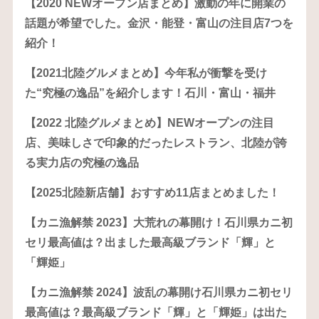
【2020 NEWオープン店まとめ】激動の年に開業の
話題が希望でした。金沢・能登・富山の注目店7つを
紹介！
【2021北陸グルメまとめ】今年私が衝撃を受け
た“究極の逸品”を紹介します！石川・富山・福井
【2022 北陸グルメまとめ】NEWオープンの注目
店、美味しさで印象的だったレストラン、北陸が誇
る実力店の究極の逸品
【2025北陸新店舗】おすすめ11店まとめました！
【カニ漁解禁 2023】大荒れの幕開け！石川県カニ初
セリ最高値は？出ました最高級ブランド「輝」と
「輝姫」
【カニ漁解禁 2024】波乱の幕開け石川県カニ初セリ
最高値は？最高級ブランド「輝」と「輝姫」は出た