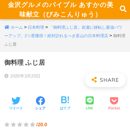
金沢グルメのバイブル あすかの美
味献立（びみこんりゅう）
>
>
ホーム
日本料理
「御料理ふじ居」岩瀬に移転し最強パワ
>
ーアップ。2ツ星獲得！絶対訪れるべき富山の日本料理店
御料理
ふじ居
御料理 ふじ居
2020年3月20日
LINE
ツイート
シェア
はてブ
Pocket
/20.0