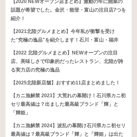
【2020 NEWオープン店まとめ】激動の年に開業の
話題が希望でした。金沢・能登・富山の注目店7つを
紹介！
【2021北陸グルメまとめ】今年私が衝撃を受け
た“究極の逸品”を紹介します！石川・富山・福井
【2022 北陸グルメまとめ】NEWオープンの注目
店、美味しさで印象的だったレストラン、北陸が誇
る実力店の究極の逸品
【2025北陸新店舗】おすすめ11店まとめました！
【カニ漁解禁 2023】大荒れの幕開け！石川県カニ初
セリ最高値は？出ました最高級ブランド「輝」と
「輝姫」
【カニ漁解禁 2024】波乱の幕開け石川県カニ初セリ
最高値は？最高級ブランド「輝」と「輝姫」は出た