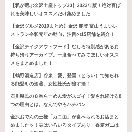
【私が選ぶ金沢土産トップ20】2023年版！絶対喜ば
れる美味しいオススメだけ集めました
【金沢グルメ2019まとめ】金沢 能登 富山うまいレ
ストラン令和元年の動向。注目の15店舗を紹介！
【金沢テイクアウトフード】むしろ特別感があるお
持ち帰りアーカイブ。一度食べてみてほしいオスス
メをまとめました！
【鶴野酒造店】谷泉、愛、登雷（とらい）で知られ
る能登町の酒蔵。女性杜氏が醸す酒！
石川県民の８番らーめん愛がスゴイ！愛され続ける8
つの理由とは。なんでやろハチバン
金沢おでんの王様「カニ面」が食べられるお店まと
めましたッ！実はいろいろタイプあり。香箱ガニは