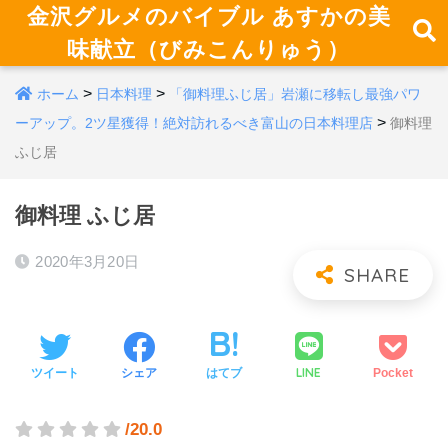
金沢グルメのバイブル あすかの美
味献立（びみこんりゅう）
>
>
ホーム
日本料理
「御料理ふじ居」岩瀬に移転し最強パワ
>
ーアップ。2ツ星獲得！絶対訪れるべき富山の日本料理店
御料理
ふじ居
御料理 ふじ居
2020年3月20日
LINE
ツイート
シェア
はてブ
Pocket
/20.0