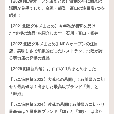
【2020 NEWオープン店まとめ】激動の年に開業の
話題が希望でした。金沢・能登・富山の注目店7つを
紹介！
【2021北陸グルメまとめ】今年私が衝撃を受け
た“究極の逸品”を紹介します！石川・富山・福井
【2022 北陸グルメまとめ】NEWオープンの注目
店、美味しさで印象的だったレストラン、北陸が誇
る実力店の究極の逸品
【2025北陸新店舗】おすすめ11店まとめました！
【カニ漁解禁 2023】大荒れの幕開け！石川県カニ初
セリ最高値は？出ました最高級ブランド「輝」と
「輝姫」
【カニ漁解禁 2024】波乱の幕開け石川県カニ初セリ
最高値は？最高級ブランド「輝」と「輝姫」は出た