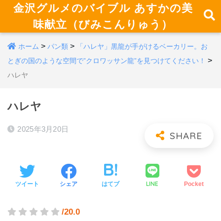
金沢グルメのバイブル あすかの美
味献立（びみこんりゅう）
>
>
ホーム
パン類
「ハレヤ」黒龍が手がけるベーカリー。お
>
とぎの国のような空間で”クロワッサン龍”を見つけてください！
ハレヤ
ハレヤ
2025年3月20日
LINE
ツイート
シェア
はてブ
Pocket
/20.0