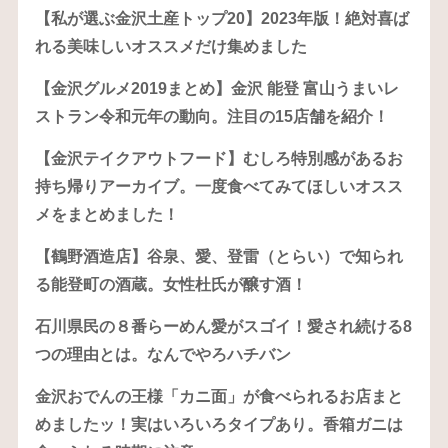
【私が選ぶ金沢土産トップ20】2023年版！絶対喜ば
れる美味しいオススメだけ集めました
【金沢グルメ2019まとめ】金沢 能登 富山うまいレ
ストラン令和元年の動向。注目の15店舗を紹介！
【金沢テイクアウトフード】むしろ特別感があるお
持ち帰りアーカイブ。一度食べてみてほしいオスス
メをまとめました！
【鶴野酒造店】谷泉、愛、登雷（とらい）で知られ
る能登町の酒蔵。女性杜氏が醸す酒！
石川県民の８番らーめん愛がスゴイ！愛され続ける8
つの理由とは。なんでやろハチバン
金沢おでんの王様「カニ面」が食べられるお店まと
めましたッ！実はいろいろタイプあり。香箱ガニは