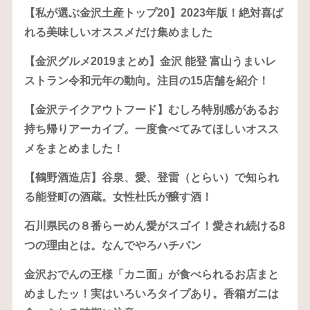
【私が選ぶ金沢土産トップ20】2023年版！絶対喜ば
れる美味しいオススメだけ集めました
【金沢グルメ2019まとめ】金沢 能登 富山うまいレ
ストラン令和元年の動向。注目の15店舗を紹介！
【金沢テイクアウトフード】むしろ特別感があるお
持ち帰りアーカイブ。一度食べてみてほしいオスス
メをまとめました！
【鶴野酒造店】谷泉、愛、登雷（とらい）で知られ
る能登町の酒蔵。女性杜氏が醸す酒！
石川県民の８番らーめん愛がスゴイ！愛され続ける8
つの理由とは。なんでやろハチバン
金沢おでんの王様「カニ面」が食べられるお店まと
めましたッ！実はいろいろタイプあり。香箱ガニは