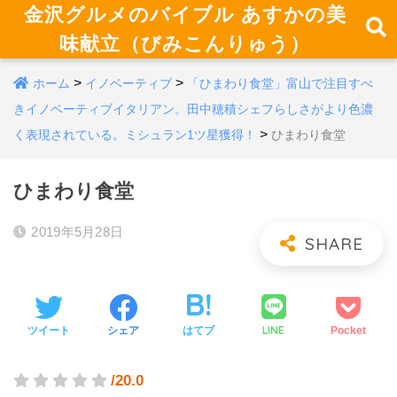
金沢グルメのバイブル あすかの美
味献立（びみこんりゅう）
>
>
ホーム
イノベーティブ
「ひまわり食堂」富山で注目すべ
きイノベーティブイタリアン。田中穂積シェフらしさがより色濃
>
く表現されている。ミシュラン1ツ星獲得！
ひまわり食堂
ひまわり食堂
2019年5月28日
LINE
ツイート
シェア
はてブ
Pocket
/20.0