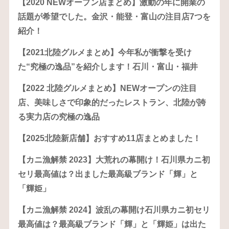
【2020 NEWオープン店まとめ】激動の年に開業の
話題が希望でした。金沢・能登・富山の注目店7つを
紹介！
【2021北陸グルメまとめ】今年私が衝撃を受け
た“究極の逸品”を紹介します！石川・富山・福井
【2022 北陸グルメまとめ】NEWオープンの注目
店、美味しさで印象的だったレストラン、北陸が誇
る実力店の究極の逸品
【2025北陸新店舗】おすすめ11店まとめました！
【カニ漁解禁 2023】大荒れの幕開け！石川県カニ初
セリ最高値は？出ました最高級ブランド「輝」と
「輝姫」
【カニ漁解禁 2024】波乱の幕開け石川県カニ初セリ
最高値は？最高級ブランド「輝」と「輝姫」は出た