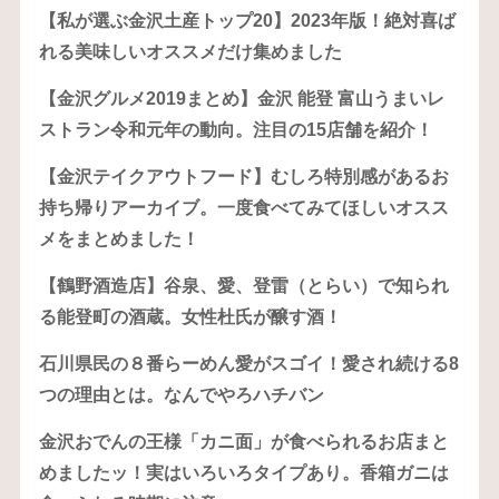
【私が選ぶ金沢土産トップ20】2023年版！絶対喜ば
れる美味しいオススメだけ集めました
【金沢グルメ2019まとめ】金沢 能登 富山うまいレ
ストラン令和元年の動向。注目の15店舗を紹介！
【金沢テイクアウトフード】むしろ特別感があるお
持ち帰りアーカイブ。一度食べてみてほしいオスス
メをまとめました！
【鶴野酒造店】谷泉、愛、登雷（とらい）で知られ
る能登町の酒蔵。女性杜氏が醸す酒！
石川県民の８番らーめん愛がスゴイ！愛され続ける8
つの理由とは。なんでやろハチバン
金沢おでんの王様「カニ面」が食べられるお店まと
めましたッ！実はいろいろタイプあり。香箱ガニは