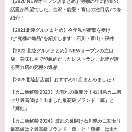
【2020 NEWオープン店まとめ】激動の年に開業の
話題が希望でした。金沢・能登・富山の注目店7つを
紹介！
【2021北陸グルメまとめ】今年私が衝撃を受け
た“究極の逸品”を紹介します！石川・富山・福井
【2022 北陸グルメまとめ】NEWオープンの注目
店、美味しさで印象的だったレストラン、北陸が誇
る実力店の究極の逸品
【2025北陸新店舗】おすすめ11店まとめました！
【カニ漁解禁 2023】大荒れの幕開け！石川県カニ初
セリ最高値は？出ました最高級ブランド「輝」と
「輝姫」
【カニ漁解禁 2024】波乱の幕開け石川県カニ初セリ
最高値は？最高級ブランド「輝」と「輝姫」は出た