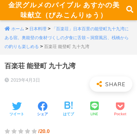
金沢グルメのバイブル あすかの美
味献立（びみこんりゅう）
>
>
ホーム
日本料理
「百楽荘」日本百景の能登町九十九湾に
ある宿。奥能登の食材づくしの夕食に舌鼓～洞窟風呂、桟橋から
>
の釣りも楽しめる
百楽荘 能登町 九十九湾
百楽荘 能登町 九十九湾
2019年4月3日
LINE
ツイート
シェア
はてブ
Pocket
/20.0