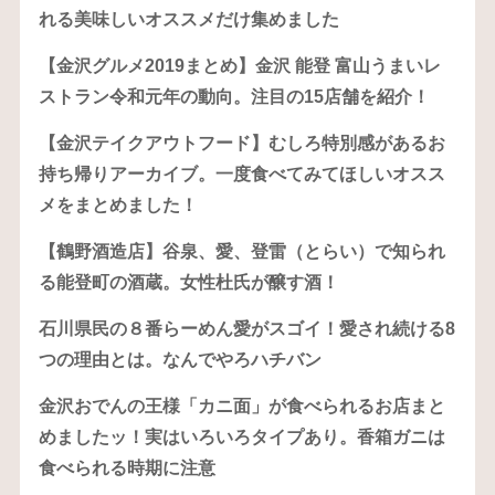
れる美味しいオススメだけ集めました
【金沢グルメ2019まとめ】金沢 能登 富山うまいレ
ストラン令和元年の動向。注目の15店舗を紹介！
【金沢テイクアウトフード】むしろ特別感があるお
持ち帰りアーカイブ。一度食べてみてほしいオスス
メをまとめました！
【鶴野酒造店】谷泉、愛、登雷（とらい）で知られ
る能登町の酒蔵。女性杜氏が醸す酒！
石川県民の８番らーめん愛がスゴイ！愛され続ける8
つの理由とは。なんでやろハチバン
金沢おでんの王様「カニ面」が食べられるお店まと
めましたッ！実はいろいろタイプあり。香箱ガニは
食べられる時期に注意