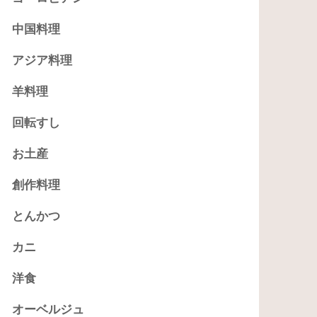
中国料理
アジア料理
羊料理
回転すし
お土産
創作料理
とんかつ
カニ
洋食
オーベルジュ