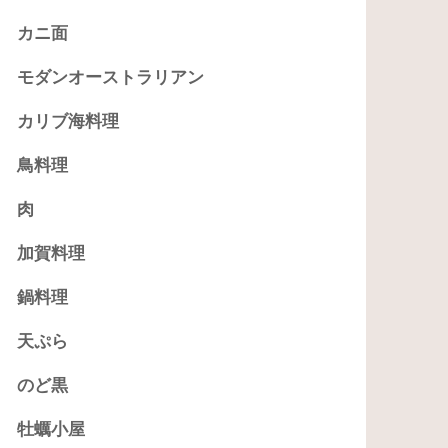
カニ面
モダンオーストラリアン
カリブ海料理
鳥料理
肉
加賀料理
鍋料理
天ぷら
のど黒
牡蠣小屋