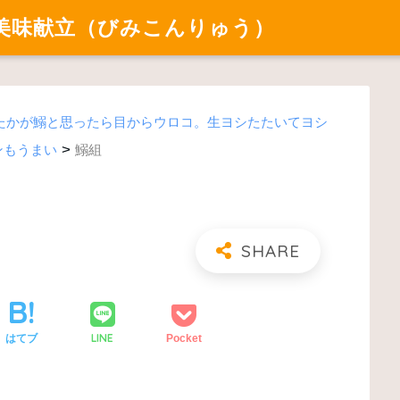
美味献立（びみこんりゅう）
たかが鰯と思ったら目からウロコ。生ヨシたたいてヨシ
>
ンもうまい
鰯組
LINE
はてブ
Pocket