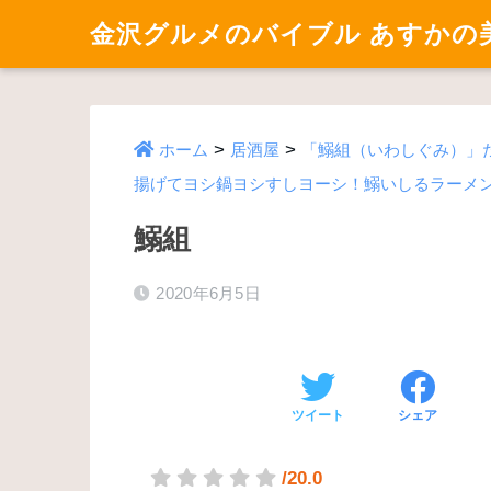
金沢グルメのバイブル あすかの
>
>
ホーム
居酒屋
「鰯組（いわしぐみ）」
揚げてヨシ鍋ヨシすしヨーシ！鰯いしるラーメ
鰯組
2020年6月5日
ツイート
シェア
/20.0