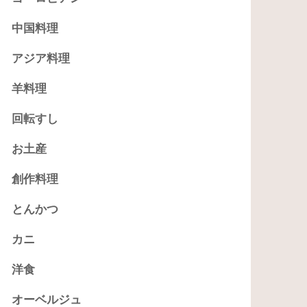
中国料理
アジア料理
羊料理
回転すし
お土産
創作料理
とんかつ
カニ
洋食
オーベルジュ