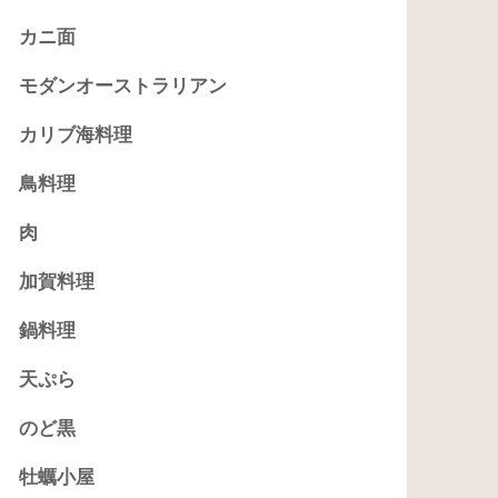
カニ面
モダンオーストラリアン
カリブ海料理
鳥料理
肉
加賀料理
鍋料理
天ぷら
のど黒
牡蠣小屋