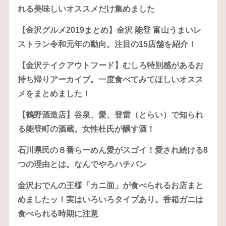
れる美味しいオススメだけ集めました
【金沢グルメ2019まとめ】金沢 能登 富山うまいレ
ストラン令和元年の動向。注目の15店舗を紹介！
【金沢テイクアウトフード】むしろ特別感があるお
持ち帰りアーカイブ。一度食べてみてほしいオスス
メをまとめました！
【鶴野酒造店】谷泉、愛、登雷（とらい）で知られ
る能登町の酒蔵。女性杜氏が醸す酒！
石川県民の８番らーめん愛がスゴイ！愛され続ける8
つの理由とは。なんでやろハチバン
金沢おでんの王様「カニ面」が食べられるお店まと
めましたッ！実はいろいろタイプあり。香箱ガニは
食べられる時期に注意