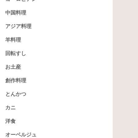
中国料理
アジア料理
羊料理
回転すし
お土産
創作料理
とんかつ
カニ
洋食
オーベルジュ