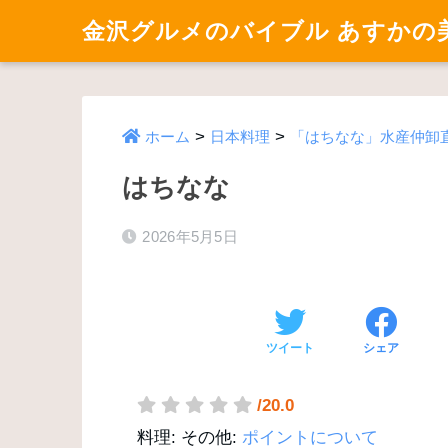
金沢グルメのバイブル あすかの
>
>
ホーム
日本料理
「はちなな」水産仲卸
はちなな
2026年5月5日
ツイート
シェア
/20.0
料理:
その他:
ポイントについて