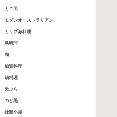
カニ面
モダンオーストラリアン
カリブ海料理
鳥料理
肉
加賀料理
鍋料理
天ぷら
のど黒
牡蠣小屋