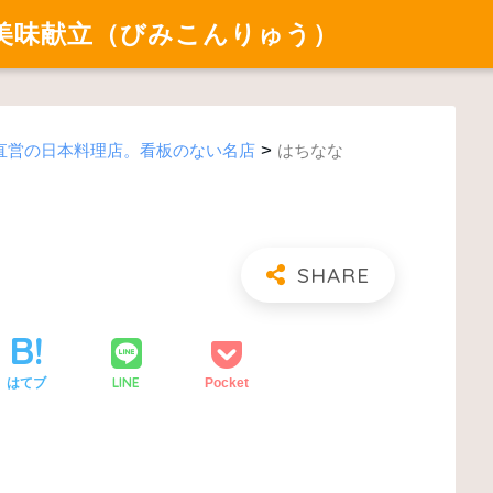
美味献立（びみこんりゅう）
>
直営の日本料理店。看板のない名店
はちなな
LINE
はてブ
Pocket