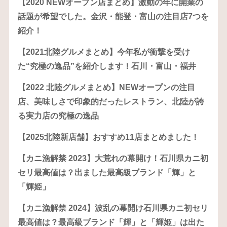
【2020 NEWオープン店まとめ】激動の年に開業の
話題が希望でした。金沢・能登・富山の注目店7つを
紹介！
【2021北陸グルメまとめ】今年私が衝撃を受け
た“究極の逸品”を紹介します！石川・富山・福井
【2022 北陸グルメまとめ】NEWオープンの注目
店、美味しさで印象的だったレストラン、北陸が誇
る実力店の究極の逸品
【2025北陸新店舗】おすすめ11店まとめました！
【カニ漁解禁 2023】大荒れの幕開け！石川県カニ初
セリ最高値は？出ました最高級ブランド「輝」と
「輝姫」
【カニ漁解禁 2024】波乱の幕開け石川県カニ初セリ
最高値は？最高級ブランド「輝」と「輝姫」は出た