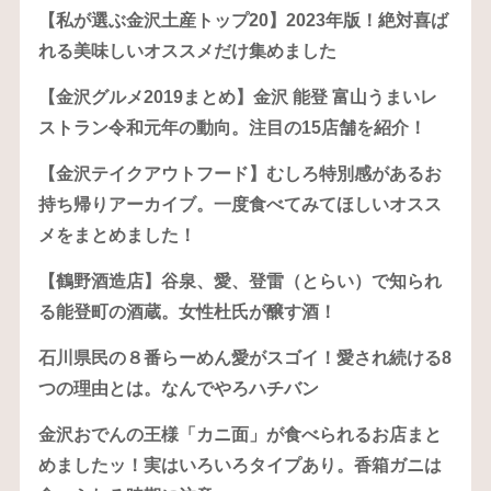
【私が選ぶ金沢土産トップ20】2023年版！絶対喜ば
れる美味しいオススメだけ集めました
【金沢グルメ2019まとめ】金沢 能登 富山うまいレ
ストラン令和元年の動向。注目の15店舗を紹介！
【金沢テイクアウトフード】むしろ特別感があるお
持ち帰りアーカイブ。一度食べてみてほしいオスス
メをまとめました！
【鶴野酒造店】谷泉、愛、登雷（とらい）で知られ
る能登町の酒蔵。女性杜氏が醸す酒！
石川県民の８番らーめん愛がスゴイ！愛され続ける8
つの理由とは。なんでやろハチバン
金沢おでんの王様「カニ面」が食べられるお店まと
めましたッ！実はいろいろタイプあり。香箱ガニは