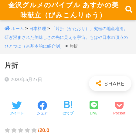
金沢グルメのバイブル あすかの美
味献立（びみこんりゅう）
>
>
ホーム
日本料理
「片折（かたおり）」究極の地産地消。
研ぎ澄まされた美味しさの先に見える宇宙。もはや日本の頂点の
>
ひとつに（※基本的に紹介制）
片折
片折
2020年5月27日
LINE
ツイート
シェア
はてブ
Pocket
/20.0