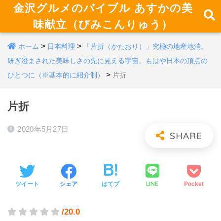
金沢グルメのバイブル あすかの美
味献立（びみこんりゅう）
>
>
ホーム
日本料理
「片折（かたおり）」究極の地産地消。
研ぎ澄まされた美味しさの先に見える宇宙。もはや日本の頂点の
>
ひとつに（※基本的に紹介制）
片折
片折
2020年5月27日
LINE
ツイート
シェア
はてブ
Pocket
/20.0