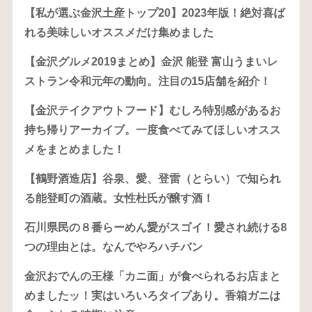
【私が選ぶ金沢土産トップ20】2023年版！絶対喜ば
れる美味しいオススメだけ集めました
【金沢グルメ2019まとめ】金沢 能登 富山うまいレ
ストラン令和元年の動向。注目の15店舗を紹介！
【金沢テイクアウトフード】むしろ特別感があるお
持ち帰りアーカイブ。一度食べてみてほしいオスス
メをまとめました！
【鶴野酒造店】谷泉、愛、登雷（とらい）で知られ
る能登町の酒蔵。女性杜氏が醸す酒！
石川県民の８番らーめん愛がスゴイ！愛され続ける8
つの理由とは。なんでやろハチバン
金沢おでんの王様「カニ面」が食べられるお店まと
めましたッ！実はいろいろタイプあり。香箱ガニは