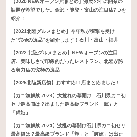
【2020 NEWオープン店まとめ】激動の年に開業の
話題が希望でした。金沢・能登・富山の注目店7つを
紹介！
【2021北陸グルメまとめ】今年私が衝撃を受け
た“究極の逸品”を紹介します！石川・富山・福井
【2022 北陸グルメまとめ】NEWオープンの注目
店、美味しさで印象的だったレストラン、北陸が誇
る実力店の究極の逸品
【2025北陸新店舗】おすすめ11店まとめました！
【カニ漁解禁 2023】大荒れの幕開け！石川県カニ初
セリ最高値は？出ました最高級ブランド「輝」と
「輝姫」
【カニ漁解禁 2024】波乱の幕開け石川県カニ初セリ
最高値は？最高級ブランド「輝」と「輝姫」は出た