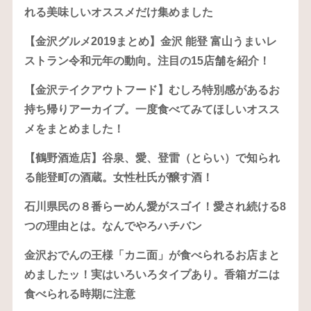
れる美味しいオススメだけ集めました
【金沢グルメ2019まとめ】金沢 能登 富山うまいレ
ストラン令和元年の動向。注目の15店舗を紹介！
【金沢テイクアウトフード】むしろ特別感があるお
持ち帰りアーカイブ。一度食べてみてほしいオスス
メをまとめました！
【鶴野酒造店】谷泉、愛、登雷（とらい）で知られ
る能登町の酒蔵。女性杜氏が醸す酒！
石川県民の８番らーめん愛がスゴイ！愛され続ける8
つの理由とは。なんでやろハチバン
金沢おでんの王様「カニ面」が食べられるお店まと
めましたッ！実はいろいろタイプあり。香箱ガニは
食べられる時期に注意