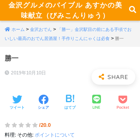
金沢グルメのバイブル あすかの美
味献立（びみこんりゅう）
>
>
ホーム
金沢おでん
「勝一」金沢駅目の前にある手頃でお
>
いしい最高のおでん居酒屋！手作りこんにゃくは必食
勝一
勝一
2019年10月10日
LINE
ツイート
シェア
はてブ
Pocket
/20.0
料理:
その他:
ポイントについて