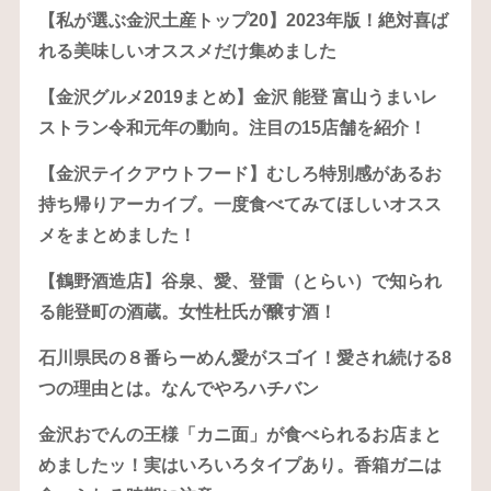
【私が選ぶ金沢土産トップ20】2023年版！絶対喜ば
れる美味しいオススメだけ集めました
【金沢グルメ2019まとめ】金沢 能登 富山うまいレ
ストラン令和元年の動向。注目の15店舗を紹介！
【金沢テイクアウトフード】むしろ特別感があるお
持ち帰りアーカイブ。一度食べてみてほしいオスス
メをまとめました！
【鶴野酒造店】谷泉、愛、登雷（とらい）で知られ
る能登町の酒蔵。女性杜氏が醸す酒！
石川県民の８番らーめん愛がスゴイ！愛され続ける8
つの理由とは。なんでやろハチバン
金沢おでんの王様「カニ面」が食べられるお店まと
めましたッ！実はいろいろタイプあり。香箱ガニは