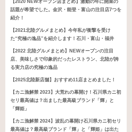
【2020 NEWオープン店まとめ】激動の年に開業の
話題が希望でした。金沢・能登・富山の注目店7つを
紹介！
【2021北陸グルメまとめ】今年私が衝撃を受け
た“究極の逸品”を紹介します！石川・富山・福井
【2022 北陸グルメまとめ】NEWオープンの注目
店、美味しさで印象的だったレストラン、北陸が誇
る実力店の究極の逸品
【2025北陸新店舗】おすすめ11店まとめました！
【カニ漁解禁 2023】大荒れの幕開け！石川県カニ初
セリ最高値は？出ました最高級ブランド「輝」と
「輝姫」
【カニ漁解禁 2024】波乱の幕開け石川県カニ初セリ
最高値は？最高級ブランド「輝」と「輝姫」は出た