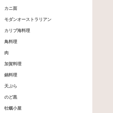
カニ面
モダンオーストラリアン
カリブ海料理
鳥料理
肉
加賀料理
鍋料理
天ぷら
のど黒
牡蠣小屋