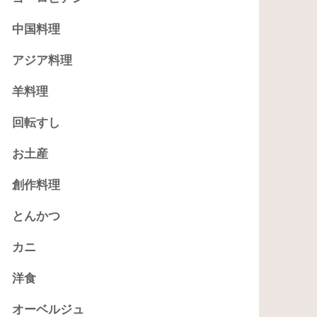
中国料理
アジア料理
羊料理
回転すし
お土産
創作料理
とんかつ
カニ
洋食
オーベルジュ