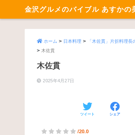
金沢グルメのバイブル あすかの
>
>
ホーム
日本料理
「木佐貫」片折料理長の
>
木佐貫
木佐貫
2025年4月27日
ツイート
シェア
/20.0