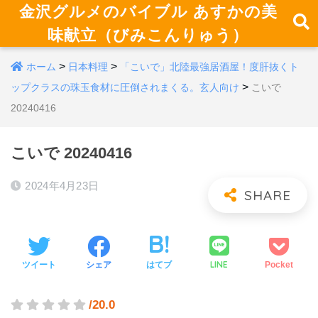
金沢グルメのバイブル あすかの美
味献立（びみこんりゅう）
>
>
ホーム
日本料理
「こいで」北陸最強居酒屋！度肝抜くト
>
ップクラスの珠玉食材に圧倒されまくる。玄人向け
こいで
20240416
こいで 20240416
2024年4月23日
LINE
ツイート
シェア
はてブ
Pocket
/20.0