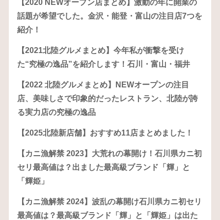
【2020 NEWオープン店まとめ】激動の年に開業の
話題が希望でした。金沢・能登・富山の注目店7つを
紹介！
【2021北陸グルメまとめ】今年私が衝撃を受け
た“究極の逸品”を紹介します！石川・富山・福井
【2022 北陸グルメまとめ】NEWオープンの注目
店、美味しさで印象的だったレストラン、北陸が誇
る実力店の究極の逸品
【2025北陸新店舗】おすすめ11店まとめました！
【カニ漁解禁 2023】大荒れの幕開け！石川県カニ初
セリ最高値は？出ました最高級ブランド「輝」と
「輝姫」
【カニ漁解禁 2024】波乱の幕開け石川県カニ初セリ
最高値は？最高級ブランド「輝」と「輝姫」は出た