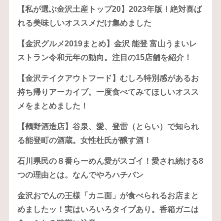
【私が選ぶ金沢土産トップ20】2023年版！絶対喜ば
れる美味しいオススメだけ集めました
【金沢グルメ2019まとめ】金沢 能登 富山うまいレ
ストラン令和元年の動向。注目の15店舗を紹介！
【金沢テイクアウトフード】むしろ特別感があるお
持ち帰りアーカイブ。一度食べてみてほしいオスス
メをまとめました！
【鶴野酒造店】谷泉、愛、登雷（とらい）で知られ
る能登町の酒蔵。女性杜氏が醸す酒！
石川県民の８番らーめん愛がスゴイ！愛され続ける8
つの理由とは。なんでやろハチバン
金沢おでんの王様「カニ面」が食べられるお店まと
めましたッ！実はいろいろタイプあり。香箱ガニは