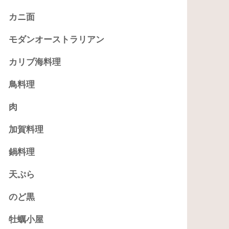
カニ面
モダンオーストラリアン
カリブ海料理
鳥料理
肉
加賀料理
鍋料理
天ぷら
のど黒
牡蠣小屋