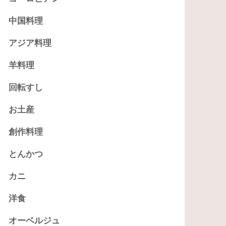
中国料理
アジア料理
羊料理
回転すし
お土産
創作料理
とんかつ
カニ
洋食
オーベルジュ