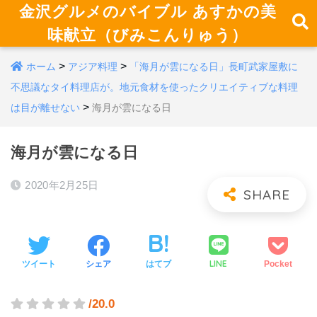
金沢グルメのバイブル あすかの美
味献立（びみこんりゅう）
>
>
ホーム
アジア料理
「海月が雲になる日」長町武家屋敷に
不思議なタイ料理店が。地元食材を使ったクリエイティブな料理
>
は目が離せない
海月が雲になる日
海月が雲になる日
2020年2月25日
LINE
ツイート
シェア
はてブ
Pocket
/20.0