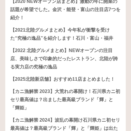
【2020 NEWオープン店まとめ】激動の年に開業の
話題が希望でした。金沢・能登・富山の注目店7つを
紹介！
【2021北陸グルメまとめ】今年私が衝撃を受け
た“究極の逸品”を紹介します！石川・富山・福井
【2022 北陸グルメまとめ】NEWオープンの注目
店、美味しさで印象的だったレストラン、北陸が誇
る実力店の究極の逸品
【2025北陸新店舗】おすすめ11店まとめました！
【カニ漁解禁 2023】大荒れの幕開け！石川県カニ初
セリ最高値は？出ました最高級ブランド「輝」と
「輝姫」
【カニ漁解禁 2024】波乱の幕開け石川県カニ初セリ
最高値は？最高級ブランド「輝」と「輝姫」は出た