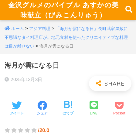
金沢グルメのバイブル あすかの美
味献立（びみこんりゅう）
>
>
ホーム
アジア料理
「海月が雲になる日」長町武家屋敷に
不思議なタイ料理店が。地元食材を使ったクリエイティブな料理
>
は目が離せない
海月が雲になる日
海月が雲になる日
2025年12月3日
LINE
ツイート
シェア
はてブ
Pocket
/20.0