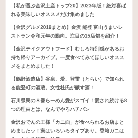
【私が選ぶ金沢土産トップ20】2023年版！絶対喜ば
れる美味しいオススメだけ集めました
【金沢グルメ2019まとめ】金沢 能登 富山うまいレ
ストラン令和元年の動向。注目の15店舗を紹介！
【金沢テイクアウトフード】むしろ特別感があるお
持ち帰りアーカイブ。一度食べてみてほしいオスス
メをまとめました！
【鶴野酒造店】谷泉、愛、登雷（とらい）で知られ
る能登町の酒蔵。女性杜氏が醸す酒！
石川県民の８番らーめん愛がスゴイ！愛され続ける8
つの理由とは。なんでやろハチバン
金沢おでんの王様「カニ面」が食べられるお店まと
めましたッ！実はいろいろタイプあり。香箱ガニは