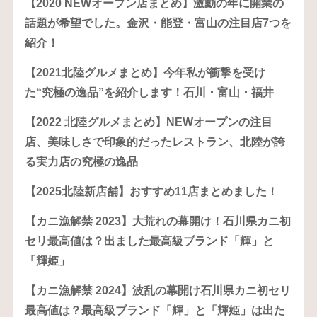
【2020 NEWオープン店まとめ】激動の年に開業の
話題が希望でした。金沢・能登・富山の注目店7つを
紹介！
【2021北陸グルメまとめ】今年私が衝撃を受け
た“究極の逸品”を紹介します！石川・富山・福井
【2022 北陸グルメまとめ】NEWオープンの注目
店、美味しさで印象的だったレストラン、北陸が誇
る実力店の究極の逸品
【2025北陸新店舗】おすすめ11店まとめました！
【カニ漁解禁 2023】大荒れの幕開け！石川県カニ初
セリ最高値は？出ました最高級ブランド「輝」と
「輝姫」
【カニ漁解禁 2024】波乱の幕開け石川県カニ初セリ
最高値は？最高級ブランド「輝」と「輝姫」は出た