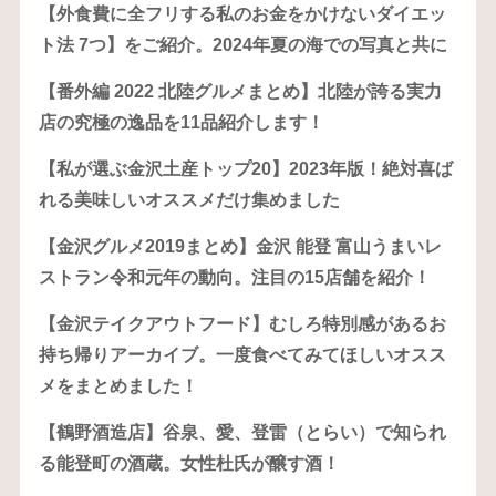
【外食費に全フリする私のお金をかけないダイエッ
ト法 7つ】をご紹介。2024年夏の海での写真と共に
【番外編 2022 北陸グルメまとめ】北陸が誇る実力
店の究極の逸品を11品紹介します！
【私が選ぶ金沢土産トップ20】2023年版！絶対喜ば
れる美味しいオススメだけ集めました
【金沢グルメ2019まとめ】金沢 能登 富山うまいレ
ストラン令和元年の動向。注目の15店舗を紹介！
【金沢テイクアウトフード】むしろ特別感があるお
持ち帰りアーカイブ。一度食べてみてほしいオスス
メをまとめました！
【鶴野酒造店】谷泉、愛、登雷（とらい）で知られ
る能登町の酒蔵。女性杜氏が醸す酒！