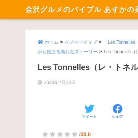
金沢グルメのバイブル あすかの
>
>
ホーム
イノベーティブ
「Les Tonn
>
から始まる新たなストーリー
Les Tonnel
Les Tonnelles（レ・
2023年7月23日
ツイート
シェア
/20.0