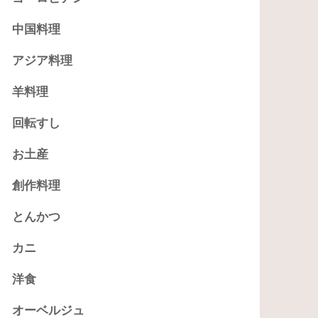
中国料理
アジア料理
羊料理
回転すし
お土産
創作料理
とんかつ
カニ
洋食
オーベルジュ