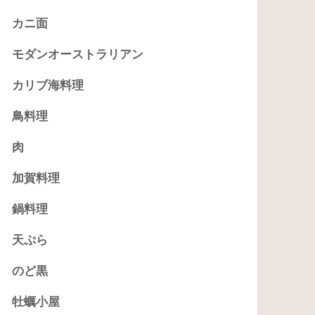
カニ面
モダンオーストラリアン
カリブ海料理
鳥料理
肉
加賀料理
鍋料理
天ぷら
のど黒
牡蠣小屋