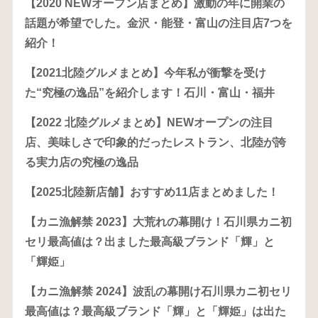
【2020 NEWオープン店まとめ】激動の年に開業の
話題が希望でした。金沢・能登・富山の注目店7つを
紹介！
【2021北陸グルメまとめ】今年私が衝撃を受け
た“究極の逸品”を紹介します！石川・富山・福井
【2022 北陸グルメまとめ】NEWオープンの注目
店、美味しさで印象的だったレストラン、北陸が誇
る実力店の究極の逸品
【2025北陸新店舗】おすすめ11店まとめました！
【カニ漁解禁 2023】大荒れの幕開け！石川県カニ初
セリ最高値は？出ました最高級ブランド「輝」と
「輝姫」
【カニ漁解禁 2024】波乱の幕開け石川県カニ初セリ
最高値は？最高級ブランド「輝」と「輝姫」は出た