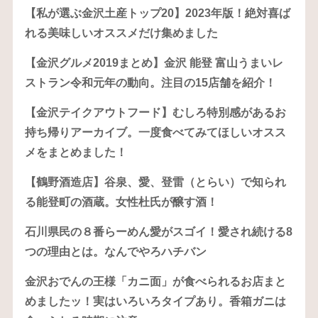
【私が選ぶ金沢土産トップ20】2023年版！絶対喜ば
れる美味しいオススメだけ集めました
【金沢グルメ2019まとめ】金沢 能登 富山うまいレ
ストラン令和元年の動向。注目の15店舗を紹介！
【金沢テイクアウトフード】むしろ特別感があるお
持ち帰りアーカイブ。一度食べてみてほしいオスス
メをまとめました！
【鶴野酒造店】谷泉、愛、登雷（とらい）で知られ
る能登町の酒蔵。女性杜氏が醸す酒！
石川県民の８番らーめん愛がスゴイ！愛され続ける8
つの理由とは。なんでやろハチバン
金沢おでんの王様「カニ面」が食べられるお店まと
めましたッ！実はいろいろタイプあり。香箱ガニは