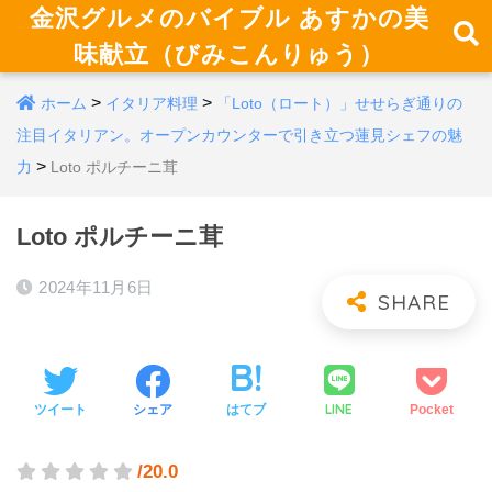
金沢グルメのバイブル あすかの美
味献立（びみこんりゅう）
>
>
ホーム
イタリア料理
「Loto（ロート）」せせらぎ通りの
注目イタリアン。オープンカウンターで引き立つ蓮見シェフの魅
>
力
Loto ポルチーニ茸
Loto ポルチーニ茸
2024年11月6日
LINE
ツイート
シェア
はてブ
Pocket
/20.0