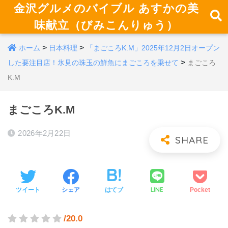
金沢グルメのバイブル あすかの美
味献立（びみこんりゅう）
>
>
ホーム
日本料理
「まごころK.M」2025年12月2日オープン
>
した要注目店！氷見の珠玉の鮮魚にまごころを乗せて
まごころ
K.M
まごころK.M
2026年2月22日
LINE
ツイート
シェア
はてブ
Pocket
/20.0