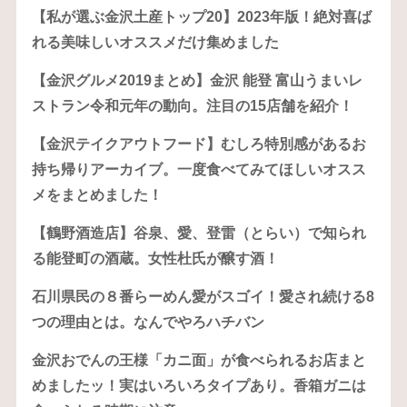
【私が選ぶ金沢土産トップ20】2023年版！絶対喜ば
れる美味しいオススメだけ集めました
【金沢グルメ2019まとめ】金沢 能登 富山うまいレ
ストラン令和元年の動向。注目の15店舗を紹介！
【金沢テイクアウトフード】むしろ特別感があるお
持ち帰りアーカイブ。一度食べてみてほしいオスス
メをまとめました！
【鶴野酒造店】谷泉、愛、登雷（とらい）で知られ
る能登町の酒蔵。女性杜氏が醸す酒！
石川県民の８番らーめん愛がスゴイ！愛され続ける8
つの理由とは。なんでやろハチバン
金沢おでんの王様「カニ面」が食べられるお店まと
めましたッ！実はいろいろタイプあり。香箱ガニは