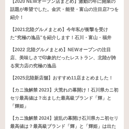
【2020 NEWオープン店まとめ】激動の年に開業の
話題が希望でした。金沢・能登・富山の注目店7つを
紹介！
【2021北陸グルメまとめ】今年私が衝撃を受け
た“究極の逸品”を紹介します！石川・富山・福井
【2022 北陸グルメまとめ】NEWオープンの注目
店、美味しさで印象的だったレストラン、北陸が誇
る実力店の究極の逸品
【2025北陸新店舗】おすすめ11店まとめました！
【カニ漁解禁 2023】大荒れの幕開け！石川県カニ初
セリ最高値は？出ました最高級ブランド「輝」と
「輝姫」
【カニ漁解禁 2024】波乱の幕開け石川県カニ初セリ
最高値は？最高級ブランド「輝」と「輝姫」は出た