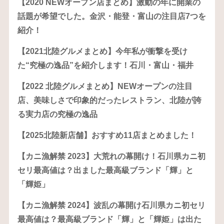
【2020 NEWオープン店まとめ】激動の年に開業の
話題が希望でした。金沢・能登・富山の注目店7つを
紹介！
【2021北陸グルメまとめ】今年私が衝撃を受け
た“究極の逸品”を紹介します！石川・富山・福井
【2022 北陸グルメまとめ】NEWオープンの注目
店、美味しさで印象的だったレストラン、北陸が誇
る実力店の究極の逸品
【2025北陸新店舗】おすすめ11店まとめました！
【カニ漁解禁 2023】大荒れの幕開け！石川県カニ初
セリ最高値は？出ました最高級ブランド「輝」と
「輝姫」
【カニ漁解禁 2024】波乱の幕開け石川県カニ初セリ
最高値は？最高級ブランド「輝」と「輝姫」は出た