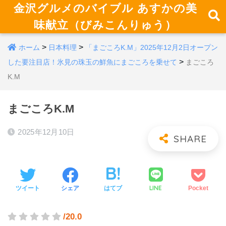
金沢グルメのバイブル あすかの美
味献立（びみこんりゅう）
>
>
ホーム
日本料理
「まごころK.M」2025年12月2日オープン
>
した要注目店！氷見の珠玉の鮮魚にまごころを乗せて
まごころ
K.M
まごころK.M
2025年12月10日
LINE
ツイート
シェア
はてブ
Pocket
/20.0