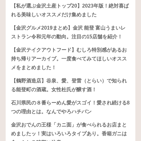
【私が選ぶ金沢土産トップ20】2023年版！絶対喜ば
れる美味しいオススメだけ集めました
【金沢グルメ2019まとめ】金沢 能登 富山うまいレ
ストラン令和元年の動向。注目の15店舗を紹介！
【金沢テイクアウトフード】むしろ特別感があるお
持ち帰りアーカイブ。一度食べてみてほしいオスス
メをまとめました！
【鶴野酒造店】谷泉、愛、登雷（とらい）で知られ
る能登町の酒蔵。女性杜氏が醸す酒！
石川県民の８番らーめん愛がスゴイ！愛され続ける8
つの理由とは。なんでやろハチバン
金沢おでんの王様「カニ面」が食べられるお店まと
めましたッ！実はいろいろタイプあり。香箱ガニは