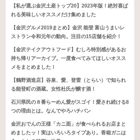
【私が選ぶ金沢土産トップ20】2023年版！絶対喜ば
れる美味しいオススメだけ集めました
【金沢グルメ2019まとめ】金沢 能登 富山うまいレ
ストラン令和元年の動向。注目の15店舗を紹介！
【金沢テイクアウトフード】むしろ特別感があるお
持ち帰りアーカイブ。一度食べてみてほしいオスス
メをまとめました！
【鶴野酒造店】谷泉、愛、登雷（とらい）で知られ
る能登町の酒蔵。女性杜氏が醸す酒！
石川県民の８番らーめん愛がスゴイ！愛され続ける8
つの理由とは。なんでやろハチバン
金沢おでんの王様「カニ面」が食べられるお店まと
めましたッ！実はいろいろタイプあり。香箱ガニは