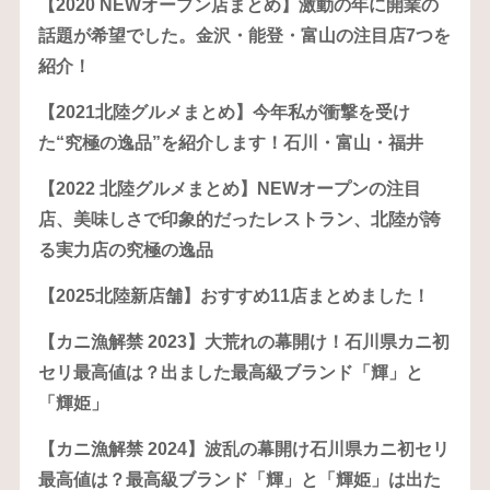
【2020 NEWオープン店まとめ】激動の年に開業の
話題が希望でした。金沢・能登・富山の注目店7つを
紹介！
【2021北陸グルメまとめ】今年私が衝撃を受け
た“究極の逸品”を紹介します！石川・富山・福井
【2022 北陸グルメまとめ】NEWオープンの注目
店、美味しさで印象的だったレストラン、北陸が誇
る実力店の究極の逸品
【2025北陸新店舗】おすすめ11店まとめました！
【カニ漁解禁 2023】大荒れの幕開け！石川県カニ初
セリ最高値は？出ました最高級ブランド「輝」と
「輝姫」
【カニ漁解禁 2024】波乱の幕開け石川県カニ初セリ
最高値は？最高級ブランド「輝」と「輝姫」は出た