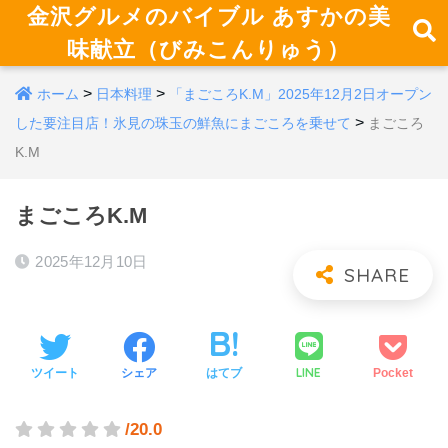
金沢グルメのバイブル あすかの美
味献立（びみこんりゅう）
>
>
ホーム
日本料理
「まごころK.M」2025年12月2日オープン
>
した要注目店！氷見の珠玉の鮮魚にまごころを乗せて
まごころ
K.M
まごころK.M
2025年12月10日
LINE
ツイート
シェア
はてブ
Pocket
/20.0