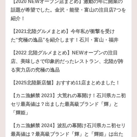
【2020 NEWオープン店まとめ】激動の年に開業の
話題が希望でした。金沢・能登・富山の注目店7つを
紹介！
【2021北陸グルメまとめ】今年私が衝撃を受け
た“究極の逸品”を紹介します！石川・富山・福井
【2022 北陸グルメまとめ】NEWオープンの注目
店、美味しさで印象的だったレストラン、北陸が誇
る実力店の究極の逸品
【2025北陸新店舗】おすすめ11店まとめました！
【カニ漁解禁 2023】大荒れの幕開け！石川県カニ初
セリ最高値は？出ました最高級ブランド「輝」と
「輝姫」
【カニ漁解禁 2024】波乱の幕開け石川県カニ初セリ
最高値は？最高級ブランド「輝」と「輝姫」は出た