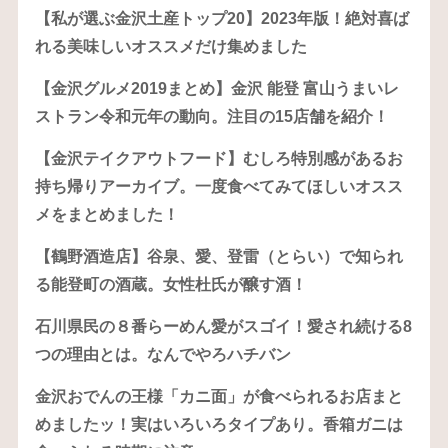
【私が選ぶ金沢土産トップ20】2023年版！絶対喜ば
れる美味しいオススメだけ集めました
【金沢グルメ2019まとめ】金沢 能登 富山うまいレ
ストラン令和元年の動向。注目の15店舗を紹介！
【金沢テイクアウトフード】むしろ特別感があるお
持ち帰りアーカイブ。一度食べてみてほしいオスス
メをまとめました！
【鶴野酒造店】谷泉、愛、登雷（とらい）で知られ
る能登町の酒蔵。女性杜氏が醸す酒！
石川県民の８番らーめん愛がスゴイ！愛され続ける8
つの理由とは。なんでやろハチバン
金沢おでんの王様「カニ面」が食べられるお店まと
めましたッ！実はいろいろタイプあり。香箱ガニは