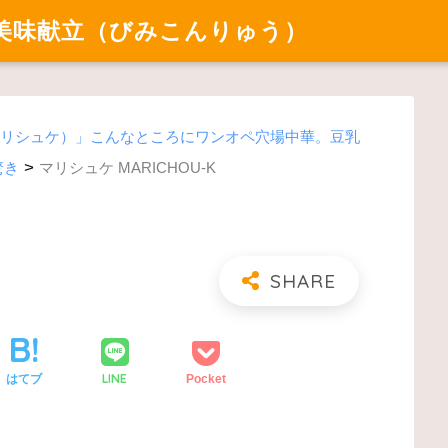
美味献立（びみこんりゅう）
K（マリシュケ）」こんなところにワンオペ穴場中華。豆乳
>
驚き
マリシュケ MARICHOU-K
LINE
はてブ
Pocket