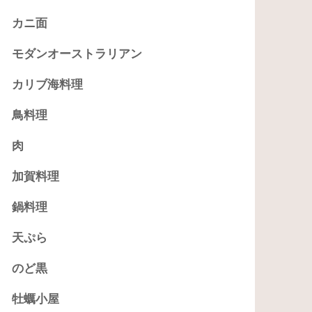
カニ面
モダンオーストラリアン
カリブ海料理
鳥料理
肉
加賀料理
鍋料理
天ぷら
のど黒
牡蠣小屋