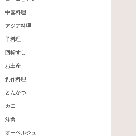
中国料理
アジア料理
羊料理
回転すし
お土産
創作料理
とんかつ
カニ
洋食
オーベルジュ