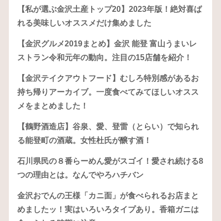
【私が選ぶ金沢土産トップ20】2023年版！絶対喜ば
れる美味しいオススメだけ集めました
【金沢グルメ2019まとめ】金沢 能登 富山うまいレ
ストラン令和元年の動向。注目の15店舗を紹介！
【金沢テイクアウトフード】むしろ特別感があるお
持ち帰りアーカイブ。一度食べてみてほしいオスス
メをまとめました！
【鶴野酒造店】谷泉、愛、登雷（とらい）で知られ
る能登町の酒蔵。女性杜氏が醸す酒！
石川県民の８番らーめん愛がスゴイ！愛され続ける8
つの理由とは。なんでやろハチバン
金沢おでんの王様「カニ面」が食べられるお店まと
めましたッ！実はいろいろタイプあり。香箱ガニは