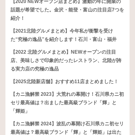
【2020 NEWオープン店まとめ】激動の年に開業の
話題が希望でした。金沢・能登・富山の注目店7つを
紹介！
【2021北陸グルメまとめ】今年私が衝撃を受け
た“究極の逸品”を紹介します！石川・富山・福井
【2022 北陸グルメまとめ】NEWオープンの注目
店、美味しさで印象的だったレストラン、北陸が誇
る実力店の究極の逸品
【2025北陸新店舗】おすすめ11店まとめました！
【カニ漁解禁 2023】大荒れの幕開け！石川県カニ初
セリ最高値は？出ました最高級ブランド「輝」と
「輝姫」
【カニ漁解禁 2024】波乱の幕開け石川県カニ初セリ
最高値は？最高級ブランド「輝」と「輝姫」は出た