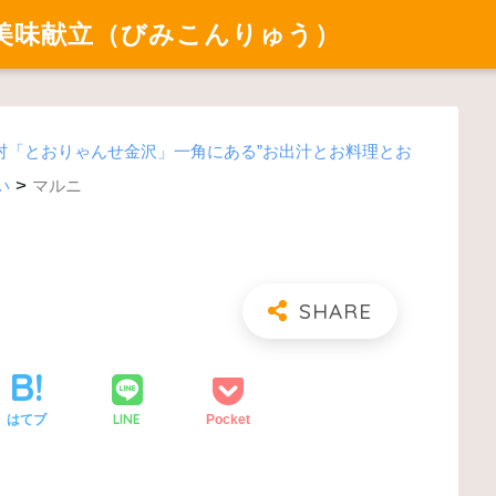
美味献立（びみこんりゅう）
村「とおりゃんせ金沢」一角にある”お出汁とお料理とお
>
い
マルニ
LINE
はてブ
Pocket