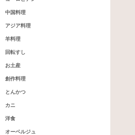
中国料理
アジア料理
羊料理
回転すし
お土産
創作料理
とんかつ
カニ
洋食
オーベルジュ