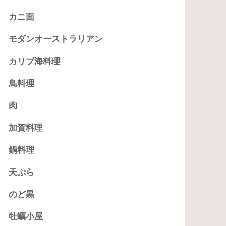
カニ面
モダンオーストラリアン
カリブ海料理
鳥料理
肉
加賀料理
鍋料理
天ぷら
のど黒
牡蠣小屋