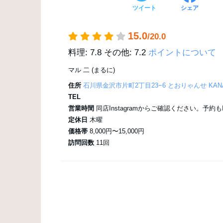
ツイート
シェア
15.0
/20.0
料理: 7.8
その他: 7.2
ポイントについて
マル 二 (まるに)
住所
石川県金沢市片町2丁目23−6 とおりゃんせ KANAZ
TEL
営業時間
同店Instagramからご確認ください。予約もI
定休日
木曜
価格帯
8,000円〜15,000円
訪問回数
11回