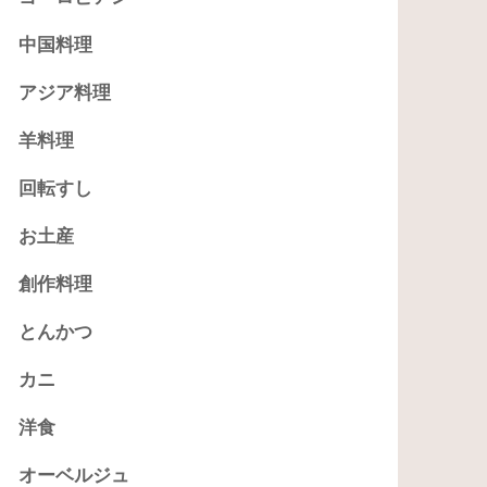
中国料理
アジア料理
羊料理
回転すし
お土産
創作料理
とんかつ
カニ
洋食
オーベルジュ