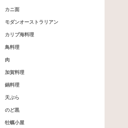
カニ面
モダンオーストラリアン
カリブ海料理
鳥料理
肉
加賀料理
鍋料理
天ぷら
のど黒
牡蠣小屋