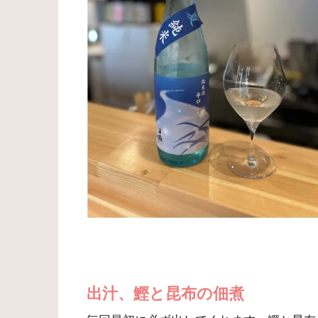
出汁、鰹と昆布の佃煮