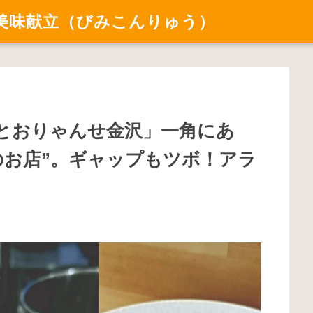
美味献立（びみこんりゅう）
とおりゃんせ金沢」一角にあ
のお店”。ギャップもツボ！アラ