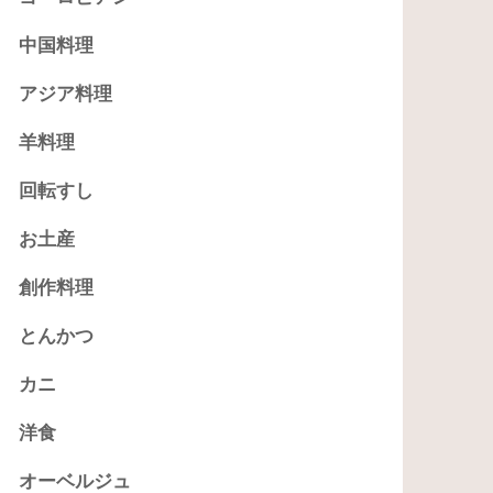
中国料理
アジア料理
羊料理
回転すし
お土産
創作料理
とんかつ
カニ
洋食
オーベルジュ