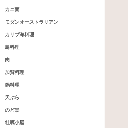
カニ面
モダンオーストラリアン
カリブ海料理
鳥料理
肉
加賀料理
鍋料理
天ぷら
のど黒
牡蠣小屋