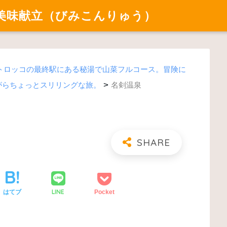
美味献立（びみこんりゅう）
トロッコの最終駅にある秘湯で山菜フルコース。冒険に
>
がらちょっとスリリングな旅。
名剣温泉
LINE
はてブ
Pocket