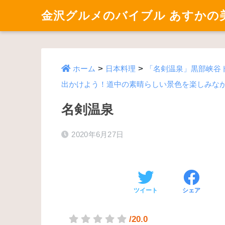
金沢グルメのバイブル あすかの
>
>
ホーム
日本料理
「名剣温泉」黒部峡谷
出かけよう！道中の素晴らしい景色を楽しみな
名剣温泉
2020年6月27日
ツイート
シェア
/20.0