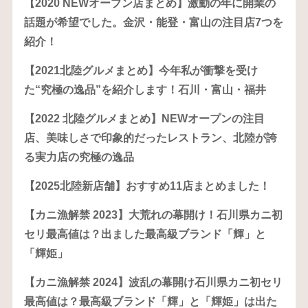
【2020 NEWオープン店まとめ】激動の年に開業の
話題が希望でした。金沢・能登・富山の注目店7つを
紹介！
【2021北陸グルメまとめ】今年私が衝撃を受け
た“究極の逸品”を紹介します！石川・富山・福井
【2022 北陸グルメまとめ】NEWオープンの注目
店、美味しさで印象的だったレストラン、北陸が誇
る実力店の究極の逸品
【2025北陸新店舗】おすすめ11店まとめました！
【カニ漁解禁 2023】大荒れの幕開け！石川県カニ初
セリ最高値は？出ました最高級ブランド「輝」と
「輝姫」
【カニ漁解禁 2024】波乱の幕開け石川県カニ初セリ
最高値は？最高級ブランド「輝」と「輝姫」は出た