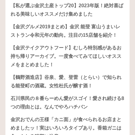
【私が選ぶ金沢土産トップ20】2023年版！絶対喜ば
れる美味しいオススメだけ集めました
【金沢グルメ2019まとめ】金沢 能登 富山うまいレ
ストラン令和元年の動向。注目の15店舗を紹介！
【金沢テイクアウトフード】むしろ特別感があるお
持ち帰りアーカイブ。一度食べてみてほしいオスス
メをまとめました！
【鶴野酒造店】谷泉、愛、登雷（とらい）で知られ
る能登町の酒蔵。女性杜氏が醸す酒！
石川県民の８番らーめん愛がスゴイ！愛され続ける8
つの理由とは。なんでやろハチバン
金沢おでんの王様「カニ面」が食べられるお店まと
めましたッ！実はいろいろタイプあり。香箱ガニは