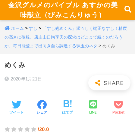
金沢グルメのバイブル あすかの美
味献立（びみこんりゅう）
>
>
ホーム
すし
「すし処めくみ」猛々しく端正なすし！精度
の高さに敬服。店主山口尚享氏の探求はどこまで続くのだろう
>
か。毎日能登まで出向き自ら調達する珠玉のネタ
めくみ
めくみ
2020年1月21日
LINE
ツイート
シェア
はてブ
Pocket
/20.0