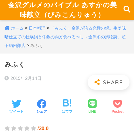
金沢グルメのバイブル あすかの美
味献立（びみこんりゅう）
>
>
ホーム
日本料理
「みふく」金沢が誇る究極の鍋。生姜味
噌仕立ての牡蠣鍋と牛鍋の両方食べるべし～金沢冬の風物詩。超
>
予約困難店
みふく
みふく
2019年2月14日
LINE
ツイート
シェア
はてブ
Pocket
/20.0