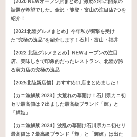
【2020 NEWオープン店まとめ】激動の年に開業の
話題が希望でした。金沢・能登・富山の注目店7つを
紹介！
【2021北陸グルメまとめ】今年私が衝撃を受け
た“究極の逸品”を紹介します！石川・富山・福井
【2022 北陸グルメまとめ】NEWオープンの注目
店、美味しさで印象的だったレストラン、北陸が誇
る実力店の究極の逸品
【2025北陸新店舗】おすすめ11店まとめました！
【カニ漁解禁 2023】大荒れの幕開け！石川県カニ初
セリ最高値は？出ました最高級ブランド「輝」と
「輝姫」
【カニ漁解禁 2024】波乱の幕開け石川県カニ初セリ
最高値は？最高級ブランド「輝」と「輝姫」は出た