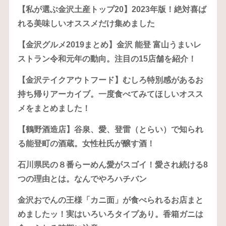
【私が選ぶ金沢土産トップ20】2023年版！絶対喜ば
れる美味しいオススメだけ集めました
【金沢グルメ2019まとめ】金沢 能登 富山うまいレ
ストラン令和元年の動向。注目の15店舗を紹介！
【金沢テイクアウトフード】むしろ特別感があるお
持ち帰りアーカイブ。一度食べてみてほしいオスス
メをまとめました！
【鶴野酒造店】谷泉、愛、登雷（とらい）で知られ
る能登町の酒蔵。女性杜氏が醸す酒！
石川県民の８番らーめん愛がスゴイ！愛され続ける8
つの理由とは。なんでやろハチバン
金沢おでんの王様「カニ面」が食べられるお店まと
めましたッ！実はいろいろタイプあり。香箱ガニは