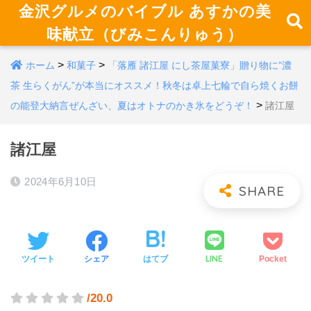
金沢グルメのバイブル あすかの美
味献立（びみこんりゅう）
>
>
ホーム
和菓子
「落雁 諸江屋 にし茶屋菓寮」贈り物に”濃
茶 生らくがん”が本当にオススメ！秋冬は卓上七輪で自ら焼くお餅
>
の能登大納言ぜんざい、夏はオトナのかき氷をどうぞ！
諸江屋
諸江屋
2024年6月10日
LINE
ツイート
シェア
はてブ
Pocket
/20.0