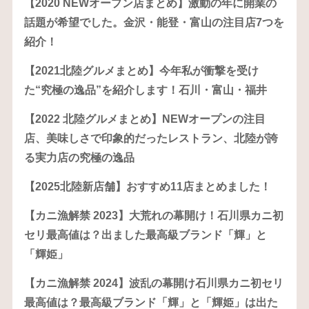
【2020 NEWオープン店まとめ】激動の年に開業の
話題が希望でした。金沢・能登・富山の注目店7つを
紹介！
【2021北陸グルメまとめ】今年私が衝撃を受け
た“究極の逸品”を紹介します！石川・富山・福井
【2022 北陸グルメまとめ】NEWオープンの注目
店、美味しさで印象的だったレストラン、北陸が誇
る実力店の究極の逸品
【2025北陸新店舗】おすすめ11店まとめました！
【カニ漁解禁 2023】大荒れの幕開け！石川県カニ初
セリ最高値は？出ました最高級ブランド「輝」と
「輝姫」
【カニ漁解禁 2024】波乱の幕開け石川県カニ初セリ
最高値は？最高級ブランド「輝」と「輝姫」は出た