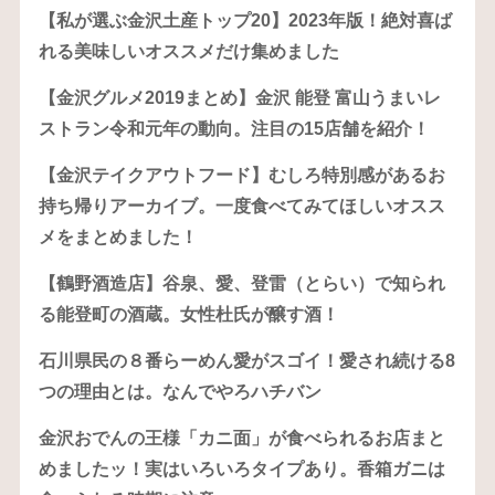
【私が選ぶ金沢土産トップ20】2023年版！絶対喜ば
れる美味しいオススメだけ集めました
【金沢グルメ2019まとめ】金沢 能登 富山うまいレ
ストラン令和元年の動向。注目の15店舗を紹介！
【金沢テイクアウトフード】むしろ特別感があるお
持ち帰りアーカイブ。一度食べてみてほしいオスス
メをまとめました！
【鶴野酒造店】谷泉、愛、登雷（とらい）で知られ
る能登町の酒蔵。女性杜氏が醸す酒！
石川県民の８番らーめん愛がスゴイ！愛され続ける8
つの理由とは。なんでやろハチバン
金沢おでんの王様「カニ面」が食べられるお店まと
めましたッ！実はいろいろタイプあり。香箱ガニは