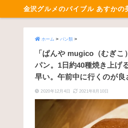
金沢グルメのバイブル あすかの
>
>
ホーム
パン類
「ぱんや mugico（む
パン。1日約40種焼き上
早い。午前中に行くのが良
2020年12月4日
2021年8月10日