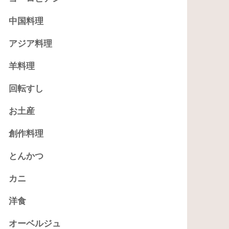
中国料理
アジア料理
羊料理
回転すし
お土産
創作料理
とんかつ
カニ
洋食
オーベルジュ