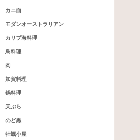
カニ面
モダンオーストラリアン
カリブ海料理
鳥料理
肉
加賀料理
鍋料理
天ぷら
のど黒
牡蠣小屋