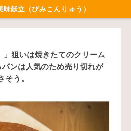
美味献立（びみこんりゅう）
ぎこ）」狙いは焼きたてのクリーム
げるパンは人気のため売り切れが
さそう。