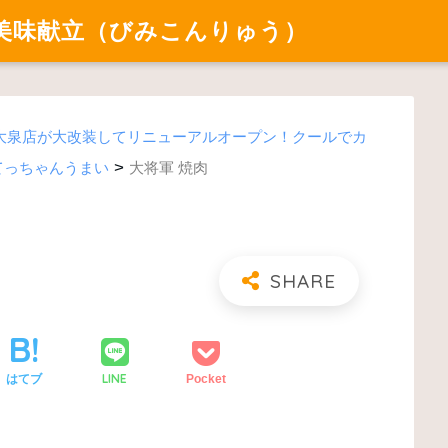
美味献立（びみこんりゅう）
大泉店が大改装してリニューアルオープン！クールでカ
>
てっちゃんうまい
大将軍 焼肉
LINE
はてブ
Pocket