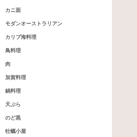
カニ面
モダンオーストラリアン
カリブ海料理
鳥料理
肉
加賀料理
鍋料理
天ぷら
のど黒
牡蠣小屋