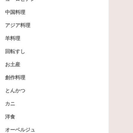
中国料理
アジア料理
羊料理
回転すし
お土産
創作料理
とんかつ
カニ
洋食
オーベルジュ