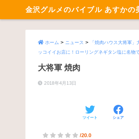
金沢グルメのバイブル あすかの
>
>
ホーム
ニュース
「焼肉ハウス大将軍」
ッコイイお店に！ローリングネギタン塩に名物
大将軍 焼肉
2018年4月13日
ツイート
シェア
/20.0