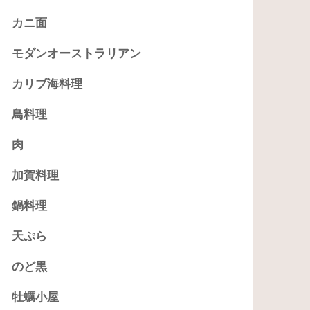
カニ面
モダンオーストラリアン
カリブ海料理
鳥料理
肉
加賀料理
鍋料理
天ぷら
のど黒
牡蠣小屋