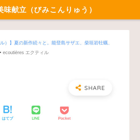
美味献立（びみこんりゅう）
エクティル）】夏の新作続々と。能登島サザエ、柴垣岩牡蠣、
>
ecoutières エクティル
LINE
はてブ
Pocket