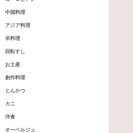
中国料理
アジア料理
羊料理
回転すし
お土産
創作料理
とんかつ
カニ
洋食
オーベルジュ