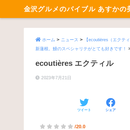
金沢グルメのバイブル あすかの
>
>
ホーム
ニュース
【ecoutières（
新蓮根。鰻のスペシャリテがとても好きです！
ecoutières エクティル
2023年7月21日
ツイート
シェア
/20.0