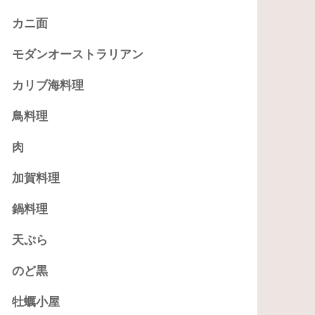
カニ面
モダンオーストラリアン
カリブ海料理
鳥料理
肉
加賀料理
鍋料理
天ぷら
のど黒
牡蠣小屋