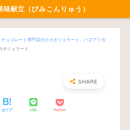
美味献立（びみこんりゅう）
ラフトチョコレート専門店のカカオジェラート。バヌアツカ
 カカオジェラート
LINE
はてブ
Pocket