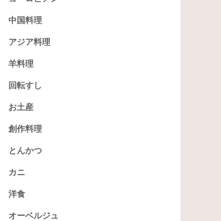
中国料理
アジア料理
羊料理
回転すし
お土産
創作料理
とんかつ
カニ
洋食
オーベルジュ