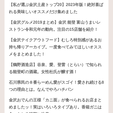
【私が選ぶ金沢土産トップ20】2023年版！絶対喜ば
れる美味しいオススメだけ集めました
【金沢グルメ2019まとめ】金沢 能登 富山うまいレ
ストラン令和元年の動向。注目の15店舗を紹介！
【金沢テイクアウトフード】むしろ特別感があるお
持ち帰りアーカイブ。一度食べてみてほしいオスス
メをまとめました！
【鶴野酒造店】谷泉、愛、登雷（とらい）で知られ
る能登町の酒蔵。女性杜氏が醸す酒！
石川県民の８番らーめん愛がスゴイ！愛され続ける8
つの理由とは。なんでやろハチバン
金沢おでんの王様「カニ面」が食べられるお店まと
めましたッ！実はいろいろタイプあり。香箱ガニは