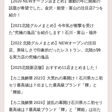
【2020 NEWオープン店まとめ】激動の年に開業の
話題が希望でした。金沢・能登・富山の注目店7つを
紹介！
【2021北陸グルメまとめ】今年私が衝撃を受け
た“究極の逸品”を紹介します！石川・富山・福井
【2022 北陸グルメまとめ】NEWオープンの注目
店、美味しさで印象的だったレストラン、北陸が誇
る実力店の究極の逸品
【2025北陸新店舗】おすすめ11店まとめました！
【カニ漁解禁 2023】大荒れの幕開け！石川県カニ初
セリ最高値は？出ました最高級ブランド「輝」と
「輝姫」
【カニ漁解禁 2024】波乱の幕開け石川県カニ初セリ
最高値は？最高級ブランド「輝」と「輝姫」は出た