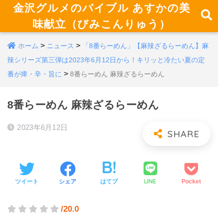
金沢グルメのバイブル あすかの美
味献立（びみこんりゅう）
>
>
ホーム
ニュース
「8番らーめん」【麻辣ざるらーめん】麻
辣シリーズ第三弾は2023年6月12日から！キリッと冷たい夏の定
>
番が痺・辛・旨に
8番らーめん 麻辣ざるらーめん
8番らーめん 麻辣ざるらーめん
2023年6月12日
LINE
ツイート
シェア
はてブ
Pocket
/20.0