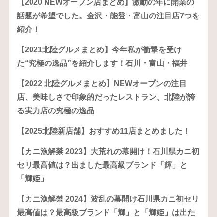
【2020 NEWオープン店まとめ】激動の年に開業の
話題が希望でした。金沢・能登・富山の注目店7つを
紹介！
【2021北陸グルメまとめ】今年私が衝撃を受け
た“究極の逸品”を紹介します！石川・富山・福井
【2022 北陸グルメまとめ】NEWオープンの注目
店、美味しさで印象的だったレストラン、北陸が誇
る実力店の究極の逸品
【2025北陸新店舗】おすすめ11店まとめました！
【カニ漁解禁 2023】大荒れの幕開け！石川県カニ初
セリ最高値は？出ました最高級ブランド「輝」と
「輝姫」
【カニ漁解禁 2024】波乱の幕開け石川県カニ初セリ
最高値は？最高級ブランド「輝」と「輝姫」は出た