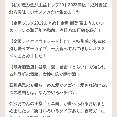
【私が選ぶ金沢土産トップ20】2023年版！絶対喜ば
れる美味しいオススメだけ集めました
【金沢グルメ2019まとめ】金沢 能登 富山うまいレ
ストラン令和元年の動向。注目の15店舗を紹介！
【金沢テイクアウトフード】むしろ特別感があるお
持ち帰りアーカイブ。一度食べてみてほしいオスス
メをまとめました！
【鶴野酒造店】谷泉、愛、登雷（とらい）で知られ
る能登町の酒蔵。女性杜氏が醸す酒！
石川県民の８番らーめん愛がスゴイ！愛され続ける8
つの理由とは。なんでやろハチバン
金沢おでんの王様「カニ面」が食べられるお店まと
めましたッ！実はいろいろタイプあり。香箱ガニは