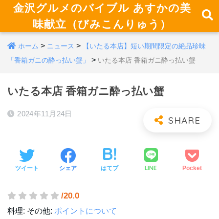
金沢グルメのバイブル あすかの美
味献立（びみこんりゅう）
>
>
ホーム
ニュース
【いたる本店】短い期間限定の絶品珍味
>
「香箱ガニの酔っ払い蟹」
いたる本店 香箱ガニ酔っ払い蟹
いたる本店 香箱ガニ酔っ払い蟹
2024年11月24日
LINE
ツイート
シェア
はてブ
Pocket
/20.0
料理:
その他:
ポイントについて