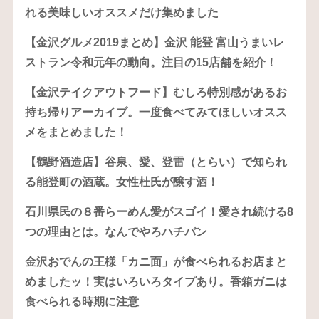
れる美味しいオススメだけ集めました
【金沢グルメ2019まとめ】金沢 能登 富山うまいレ
ストラン令和元年の動向。注目の15店舗を紹介！
【金沢テイクアウトフード】むしろ特別感があるお
持ち帰りアーカイブ。一度食べてみてほしいオスス
メをまとめました！
【鶴野酒造店】谷泉、愛、登雷（とらい）で知られ
る能登町の酒蔵。女性杜氏が醸す酒！
石川県民の８番らーめん愛がスゴイ！愛され続ける8
つの理由とは。なんでやろハチバン
金沢おでんの王様「カニ面」が食べられるお店まと
めましたッ！実はいろいろタイプあり。香箱ガニは
食べられる時期に注意