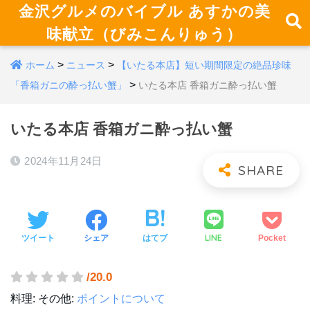
金沢グルメのバイブル あすかの美
味献立（びみこんりゅう）
>
>
ホーム
ニュース
【いたる本店】短い期間限定の絶品珍味
>
「香箱ガニの酔っ払い蟹」
いたる本店 香箱ガニ酔っ払い蟹
いたる本店 香箱ガニ酔っ払い蟹
2024年11月24日
LINE
ツイート
シェア
はてブ
Pocket
/20.0
料理:
その他:
ポイントについて