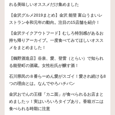
れる美味しいオススメだけ集めました
【金沢グルメ2019まとめ】金沢 能登 富山うまいレ
ストラン令和元年の動向。注目の15店舗を紹介！
【金沢テイクアウトフード】むしろ特別感があるお
持ち帰りアーカイブ。一度食べてみてほしいオスス
メをまとめました！
【鶴野酒造店】谷泉、愛、登雷（とらい）で知られ
る能登町の酒蔵。女性杜氏が醸す酒！
石川県民の８番らーめん愛がスゴイ！愛され続ける8
つの理由とは。なんでやろハチバン
金沢おでんの王様「カニ面」が食べられるお店まと
めましたッ！実はいろいろタイプあり。香箱ガニは
食べられる時期に注意