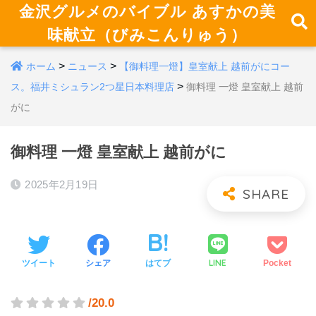
金沢グルメのバイブル あすかの美
味献立（びみこんりゅう）
>
>
ホーム
ニュース
【御料理一燈】皇室献上 越前がにコー
>
ス。福井ミシュラン2つ星日本料理店
御料理 一燈 皇室献上 越前
がに
御料理 一燈 皇室献上 越前がに
2025年2月19日
LINE
ツイート
シェア
はてブ
Pocket
/20.0