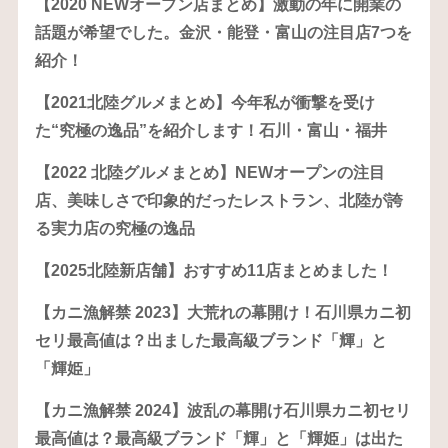
【2020 NEWオープン店まとめ】激動の年に開業の
話題が希望でした。金沢・能登・富山の注目店7つを
紹介！
【2021北陸グルメまとめ】今年私が衝撃を受け
た“究極の逸品”を紹介します！石川・富山・福井
【2022 北陸グルメまとめ】NEWオープンの注目
店、美味しさで印象的だったレストラン、北陸が誇
る実力店の究極の逸品
【2025北陸新店舗】おすすめ11店まとめました！
【カニ漁解禁 2023】大荒れの幕開け！石川県カニ初
セリ最高値は？出ました最高級ブランド「輝」と
「輝姫」
【カニ漁解禁 2024】波乱の幕開け石川県カニ初セリ
最高値は？最高級ブランド「輝」と「輝姫」は出た