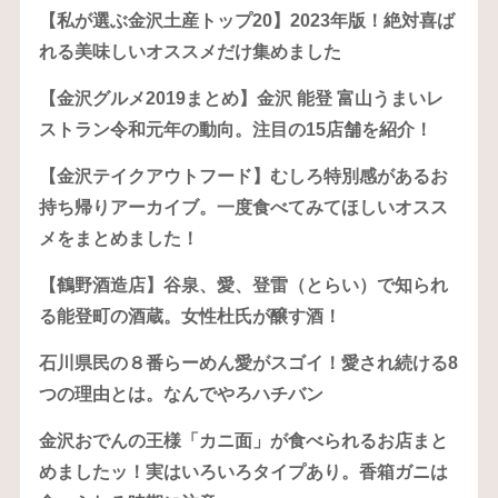
【私が選ぶ金沢土産トップ20】2023年版！絶対喜ば
れる美味しいオススメだけ集めました
【金沢グルメ2019まとめ】金沢 能登 富山うまいレ
ストラン令和元年の動向。注目の15店舗を紹介！
【金沢テイクアウトフード】むしろ特別感があるお
持ち帰りアーカイブ。一度食べてみてほしいオスス
メをまとめました！
【鶴野酒造店】谷泉、愛、登雷（とらい）で知られ
る能登町の酒蔵。女性杜氏が醸す酒！
石川県民の８番らーめん愛がスゴイ！愛され続ける8
つの理由とは。なんでやろハチバン
金沢おでんの王様「カニ面」が食べられるお店まと
めましたッ！実はいろいろタイプあり。香箱ガニは