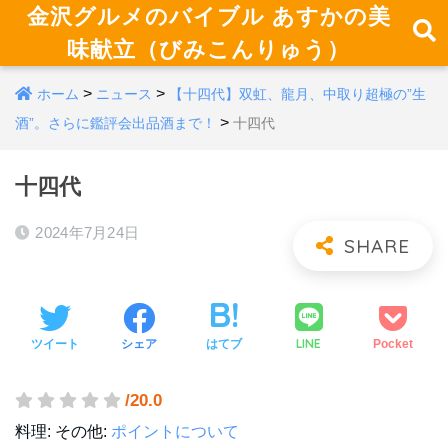
金沢グルメのバイブル あすかの美
味献立（びみこんりゅう）
>
>
ホーム
ニュース
【十四代】双虹、龍月、中取り超極の”生
>
酒”。さらに鑑評会出品酒まで！
十四代
十四代
2024年7月24日
LINE
ツイート
シェア
はてブ
Pocket
/20.0
料理:
その他:
ポイントについて