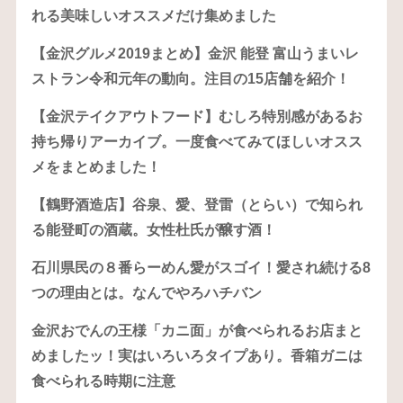
れる美味しいオススメだけ集めました
【金沢グルメ2019まとめ】金沢 能登 富山うまいレ
ストラン令和元年の動向。注目の15店舗を紹介！
【金沢テイクアウトフード】むしろ特別感があるお
持ち帰りアーカイブ。一度食べてみてほしいオスス
メをまとめました！
【鶴野酒造店】谷泉、愛、登雷（とらい）で知られ
る能登町の酒蔵。女性杜氏が醸す酒！
石川県民の８番らーめん愛がスゴイ！愛され続ける8
つの理由とは。なんでやろハチバン
金沢おでんの王様「カニ面」が食べられるお店まと
めましたッ！実はいろいろタイプあり。香箱ガニは
食べられる時期に注意