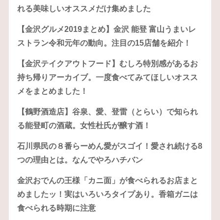
れる美味しいオススメだけ集めました
【金沢グルメ2019まとめ】金沢 能登 富山うまいレ
ストラン令和元年の動向。注目の15店舗を紹介！
【金沢テイクアウトフード】むしろ特別感があるお
持ち帰りアーカイブ。一度食べてみてほしいオスス
メをまとめました！
【鶴野酒造店】谷泉、愛、登雷（とらい）で知られ
る能登町の酒蔵。女性杜氏が醸す酒！
石川県民の８番らーめん愛がスゴイ！愛され続ける8
つの理由とは。なんでやろハチバン
金沢おでんの王様「カニ面」が食べられるお店まと
めましたッ！実はいろいろタイプあり。香箱ガニは
食べられる時期に注意