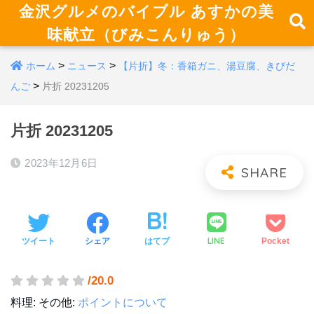
金沢グルメのバイブル あすかの美
味献立（びみこんりゅう）
>
>
ホーム
ニュース
【片折】冬：香箱ガニ、湯豆腐、きびだ
>
んご
片折 20231205
片折 20231205
2023年12月6日
LINE
ツイート
シェア
はてブ
Pocket
/20.0
料理:
その他:
ポイントについて