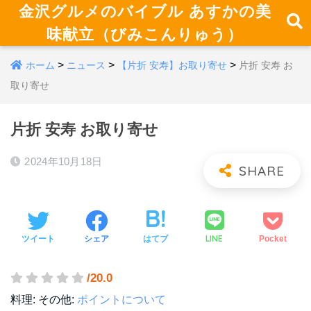
金沢グルメのバイブル あすかの美
味献立（びみこんりゅう）
>
>
>
ホーム
ニュース
【片折 安寿】お取り寄せ
片折 安寿 お
取り寄せ
片折 安寿 お取り寄せ
2024年10月18日
LINE
ツイート
シェア
はてブ
Pocket
/20.0
料理:
その他:
ポイントについて