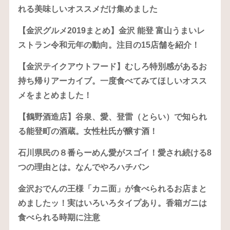
れる美味しいオススメだけ集めました
【金沢グルメ2019まとめ】金沢 能登 富山うまいレ
ストラン令和元年の動向。注目の15店舗を紹介！
【金沢テイクアウトフード】むしろ特別感があるお
持ち帰りアーカイブ。一度食べてみてほしいオスス
メをまとめました！
【鶴野酒造店】谷泉、愛、登雷（とらい）で知られ
る能登町の酒蔵。女性杜氏が醸す酒！
石川県民の８番らーめん愛がスゴイ！愛され続ける8
つの理由とは。なんでやろハチバン
金沢おでんの王様「カニ面」が食べられるお店まと
めましたッ！実はいろいろタイプあり。香箱ガニは
食べられる時期に注意