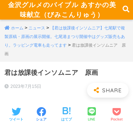
金沢グルメのバイブル あすかの美
味献立（びみこんりゅう）
>
>
ホーム
ニュース
【君は放課後インソムニア】七尾駅で複
製原稿・原画の展示開催。七尾港まつり開催中はグッズ販売もあ
>
り。ラッピング電車も走ってます
君は放課後インソムニア 原
画
君は放課後インソムニア 原画
2023年7月15日
LINE
ツイート
シェア
はてブ
Pocket