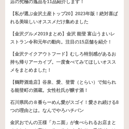
店の究極の逸品を11品紹介します！
【私が選ぶ金沢土産トップ20】2023年版！絶対喜ば
れる美味しいオススメだけ集めました
【金沢グルメ2019まとめ】金沢 能登 富山うまいレ
ストラン令和元年の動向。注目の15店舗を紹介！
【金沢テイクアウトフード】むしろ特別感があるお
持ち帰りアーカイブ。一度食べてみてほしいオスス
メをまとめました！
【鶴野酒造店】谷泉、愛、登雷（とらい）で知られ
る能登町の酒蔵。女性杜氏が醸す酒！
石川県民の８番らーめん愛がスゴイ！愛され続ける8
つの理由とは。なんでやろハチバン
金沢おでんの王様「カニ面」が食べられるお店まと