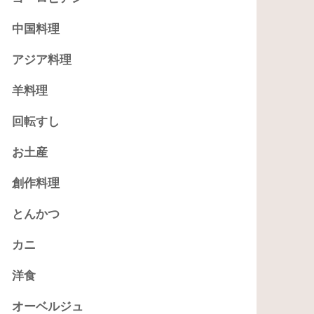
中国料理
アジア料理
羊料理
回転すし
お土産
創作料理
とんかつ
カニ
洋食
オーベルジュ