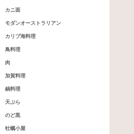
カニ面
モダンオーストラリアン
カリブ海料理
鳥料理
肉
加賀料理
鍋料理
天ぷら
のど黒
牡蠣小屋