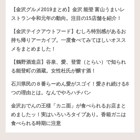
【金沢グルメ2019まとめ】金沢 能登 富山うまいレ
ストラン令和元年の動向。注目の15店舗を紹介！
【金沢テイクアウトフード】むしろ特別感があるお
持ち帰りアーカイブ。一度食べてみてほしいオスス
メをまとめました！
【鶴野酒造店】谷泉、愛、登雷（とらい）で知られ
る能登町の酒蔵。女性杜氏が醸す酒！
石川県民の８番らーめん愛がスゴイ！愛され続ける8
つの理由とは。なんでやろハチバン
金沢おでんの王様「カニ面」が食べられるお店まと
めましたッ！実はいろいろタイプあり。香箱ガニは
食べられる時期に注意