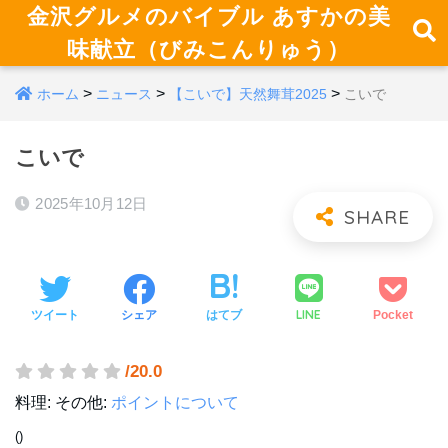
金沢グルメのバイブル あすかの美
味献立（びみこんりゅう）
>
>
>
ホーム
ニュース
【こいで】天然舞茸2025
こいで
こいで
2025年10月12日
LINE
ツイート
シェア
はてブ
Pocket
/20.0
料理:
その他:
ポイントについて
()