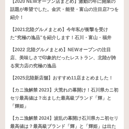
【2020 NEWオープン店まとめ】激動の年に開業の
話題が希望でした。金沢・能登・富山の注目店7つを
紹介！
【2021北陸グルメまとめ】今年私が衝撃を受け
た“究極の逸品”を紹介します！石川・富山・福井
【2022 北陸グルメまとめ】NEWオープンの注目
店、美味しさで印象的だったレストラン、北陸が誇
る実力店の究極の逸品
【2025北陸新店舗】おすすめ11店まとめました！
【カニ漁解禁 2023】大荒れの幕開け！石川県カニ初
セリ最高値は？出ました最高級ブランド「輝」と
「輝姫」
【カニ漁解禁 2024】波乱の幕開け石川県カニ初セリ
最高値は？最高級ブランド「輝」と「輝姫」は出た