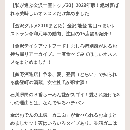
【私が選ぶ金沢土産トップ20】2023年版！絶対喜ば
れる美味しいオススメだけ集めました
【金沢グルメ2019まとめ】金沢 能登 富山うまいレ
ストラン令和元年の動向。注目の15店舗を紹介！
【金沢テイクアウトフード】むしろ特別感があるお
持ち帰りアーカイブ。一度食べてみてほしいオスス
メをまとめました！
【鶴野酒造店】谷泉、愛、登雷（とらい）で知られ
る能登町の酒蔵。女性杜氏が醸す酒！
石川県民の８番らーめん愛がスゴイ！愛され続ける8
つの理由とは。なんでやろハチバン
金沢おでんの王様「カニ面」が食べられるお店まと
めましたッ！実はいろいろタイプあり。香箱ガニは